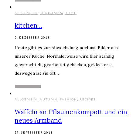
,
,
ALLGEMEIN
CHRISTMAS
HOME
kitchen…
5. DEZEMBER 2013
Heute gibt es zur Abwechslung nochmal Bilder aus
unserer Küche! Normalerweise wird hier ständig
gewurschtelt, gearbeitet gebacken, gekleckert…
deswegen ist sie oft…
WEITERLESEN
,
,
,
ALLGEMEIN
AUTUMN
FASHION
RECIPES
Waffeln an Pflaumenkompott und ein
neues Armband
27. SEPTEMBER 2013