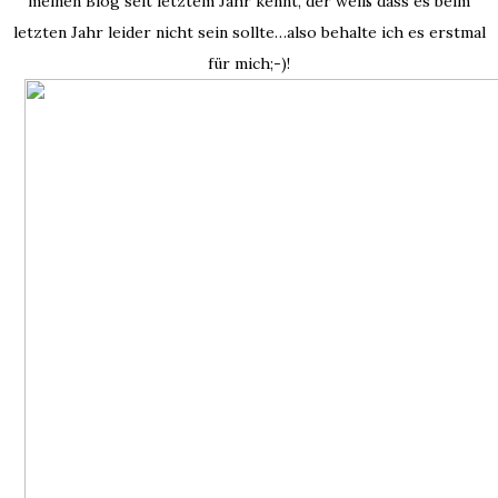
meinen Blog seit letztem Jahr kennt, der weiß dass es beim
letzten Jahr leider nicht sein sollte…also behalte ich es erstmal
für mich;-)!