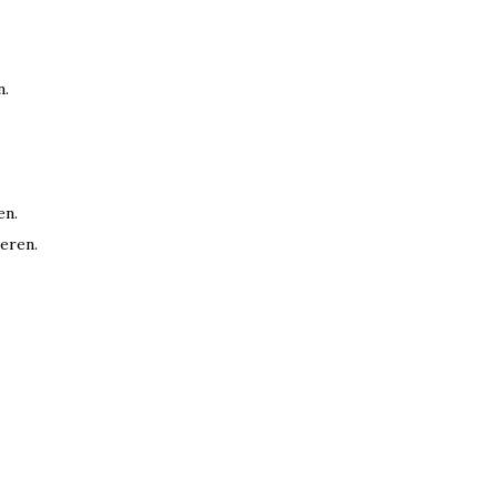
n.
en.
eren.