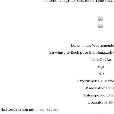
in schönem grau-rosé. Beide Teile sind 
Da kann das Wochenend
Ich wünsche Euch gute Erholung…ob d
Liebe Grüße,
Anja
P.S.:
Handtücher
HIER
un
Badematte:
HIE
Seifenspender:
HI
Utensilo:
HIER
*In Kooperation mit
Joop! Living