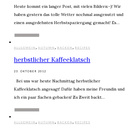
Heute kommt ein langer Post, mit vielen Bildern:-)! Wir
haben gestern das tolle Wetter nochmal ausgenutzt und
einen ausgedehnten Herbstspaziergang gemacht! Es…
WEITERLESEN
,
,
,
ALLGEMEIN
AUTUMN
BACKEN
RECIPES
herbstlicher Kaffeeklatsch
23. OKTOBER 2012
Bei uns war heute Nachmittag herbstlicher
Kaffeeklatsch angesagt! Dafür haben meine Freundin und
ich ein paar Sachen gebacken! Zu Zweit backt…
WEITERLESEN
,
,
,
ALLGEMEIN
AUTUMN
BACKEN
RECIPES