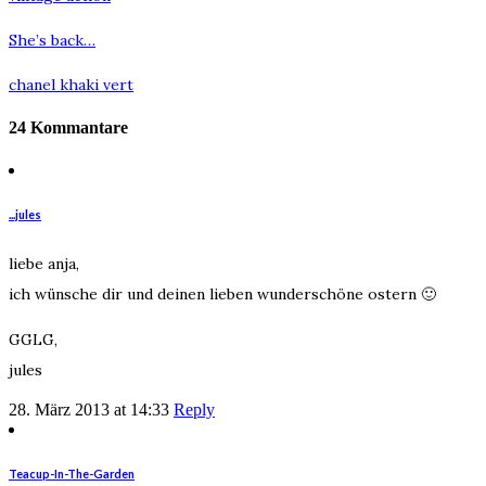
She’s back…
chanel khaki vert
24 Kommantare
...jules
liebe anja,
ich wünsche dir und deinen lieben wunderschöne ostern 🙂
GGLG,
jules
28. März 2013 at 14:33
Reply
Teacup-In-The-Garden