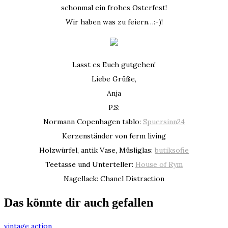
schonmal ein frohes Osterfest!
Wir haben was zu feiern…:-)!
Lasst es Euch gutgehen!
Liebe Grüße,
Anja
P.S:
Normann Copenhagen tablo:
Spuersinn24
Kerzenständer von ferm living
Holzwürfel, antik Vase, Müsliglas:
butiksofie
Teetasse und Unterteller:
House of Rym
Nagellack: Chanel Distraction
Das könnte dir auch gefallen
vintage action