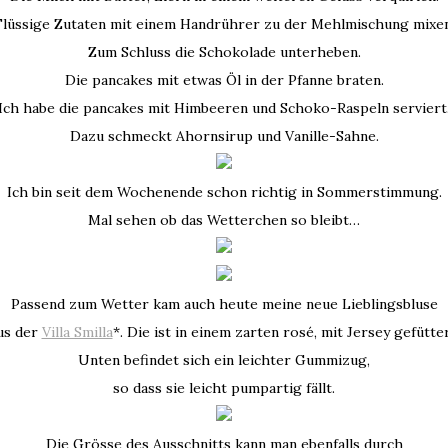
Flüssige Zutaten mit einem Handrührer zu der Mehlmischung mixen
Zum Schluss die Schokolade unterheben.
Die pancakes mit etwas Öl in der Pfanne braten.
Ich habe die pancakes mit Himbeeren und Schoko-Raspeln serviert
Dazu schmeckt Ahornsirup und Vanille-Sahne.
Ich bin seit dem Wochenende schon richtig in Sommerstimmung.
Mal sehen ob das Wetterchen so bleibt…
Passend zum Wetter kam auch heute meine neue Lieblingsbluse
us der
Villa Smilla
*. Die ist in einem zarten rosé, mit Jersey gefütter
Unten befindet sich ein leichter Gummizug,
so dass sie leicht pumpartig fällt.
Die Grösse des Ausschnitts kann man ebenfalls durch