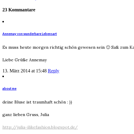
23 Kommantare
Annemay von wunderbare Lebensart
Es muss heute morgen richtig schön gewesen sein 🙂 Saß zum Kaff
Liebe Grüße Annemay
13. März 2014 at 15:48
Reply
about me
deine Bluse ist traumhaft schön : ))
ganz lieben Gruss, Julia
http://julia-ilikefashion.blogspot.de/