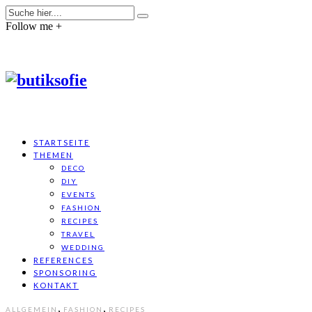
Follow me +
STARTSEITE
THEMEN
DECO
DIY
EVENTS
FASHION
RECIPES
TRAVEL
WEDDING
REFERENCES
SPONSORING
KONTAKT
,
,
ALLGEMEIN
FASHION
RECIPES