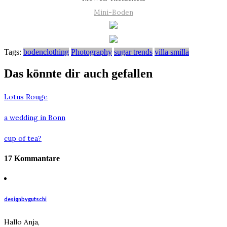
Mini-Boden
Tags:
bodenclothing
Photography
sugar trends
villa smilla
Das könnte dir auch gefallen
Lotus Rouge
a wedding in Bonn
cup of tea?
17 Kommantare
designbygutschi
Hallo Anja,