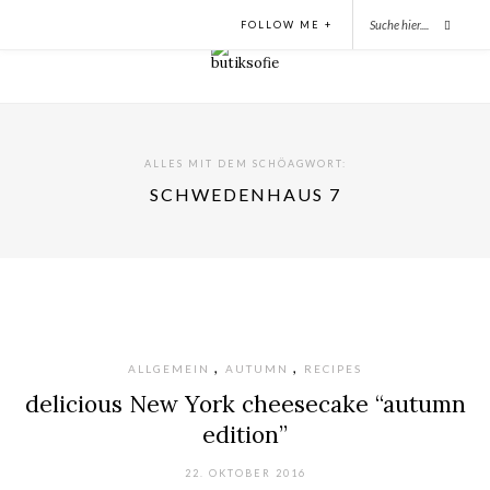
FOLLOW ME +
ALLES MIT DEM SCHÖAGWORT:
SCHWEDENHAUS 7
,
,
ALLGEMEIN
AUTUMN
RECIPES
delicious New York cheesecake “autumn
edition”
22. OKTOBER 2016