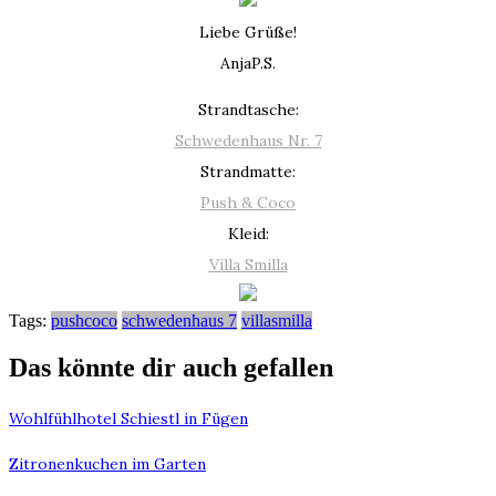
Liebe Grüße!
AnjaP.S.
Strandtasche:
Schwedenhaus Nr. 7
Strandmatte:
Push & Coco
Kleid:
Villa Smilla
Tags:
pushcoco
schwedenhaus 7
villasmilla
Das könnte dir auch gefallen
Wohlfühlhotel Schiestl in Fügen
Zitronenkuchen im Garten